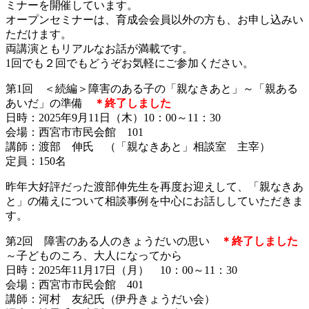
ミナーを開催しています。
オープンセミナーは、育成会会員以外の方も、お申し込みい
ただけます。
両講演ともリアルなお話が満載です。
1回でも２回でもどうぞお気軽にご参加ください。
第1回 ＜続編＞障害のある子の「親なきあと」～「親ある
あいだ」の準備
＊終了しました
日時：2025年9月11日（木）10：00～11：30
会場：西宮市市民会館 101
講師：渡部 伸氏 （「親なきあと」相談室 主宰）
定員：150名
昨年大好評だった渡部伸先生を再度お迎えして、「親なきあ
と」の備えについて相談事例を中心にお話ししていただきま
す。
第2回 障害のある人のきょうだいの思い
＊終了しました
～子どものころ、大人になってから
日時：2025年11月17日（月） 10：00～11：30
会場：西宮市市民会館 401
講師：河村 友紀氏（伊丹きょうだい会）